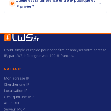
Quelle est la différence entre IP publique et
IP privée ?
L'outil simple et rapide pour connaître et analyser votre adresse
IP, par LWS, hébergeur web 100 % français.
OUTILS IP
Mon adresse IP
Chercher une IP
Localisation IP
C'est quoi une IP ?
API JSON
Serveur MCP