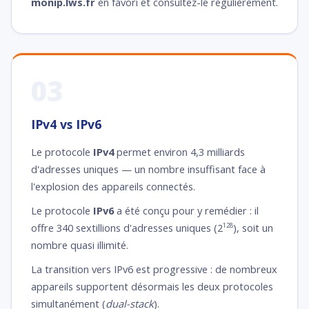
monip.lws.fr
en favori et consultez-le régulièrement.
03
IPv4 vs IPv6
Le protocole
IPv4
permet environ 4,3 milliards
d'adresses uniques — un nombre insuffisant face à
l'explosion des appareils connectés.
Le protocole
IPv6
a été conçu pour y remédier : il
offre 340 sextillions d'adresses uniques (2
), soit un
128
nombre quasi illimité.
La transition vers IPv6 est progressive : de nombreux
appareils supportent désormais les deux protocoles
simultanément (
dual-stack
).